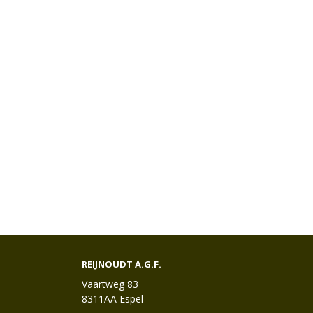
REIJNOUDT A.G.F.
Vaartweg 83
8311AA Espel