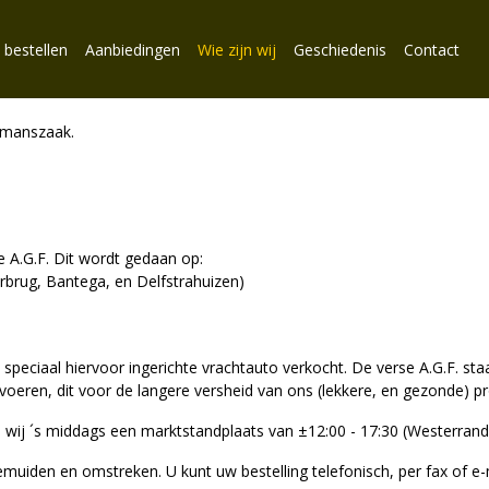
 bestellen
Aanbiedingen
Wie zijn wij
Geschiedenis
Contact
enmanszaak.
 A.G.F. Dit wordt gedaan op:
erbrug, Bantega, en Delfstrahuizen)
 speciaal hiervoor ingerichte vrachtauto verkocht. De verse A.G.F. sta
oeren, dit voor de langere versheid van ons (lekkere, en gezonde) p
n wij ´s middags een marktstandplaats van ±12:00 - 17:30 (Westerrand
emuiden en omstreken. U kunt uw bestelling telefonisch, per fax of