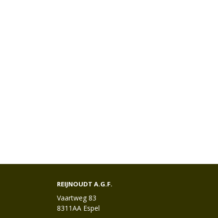
REIJNOUDT A.G.F.
Vaartweg 83
8311AA Espel