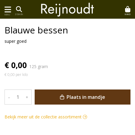
MAND
ZOEKEN
MENU
Blauwe bessen
super goed
€ 0,00
125 gram
€ 0,00 per kilo
Plaats in mandje
–
+
Bekijk meer uit de collectie assortiment