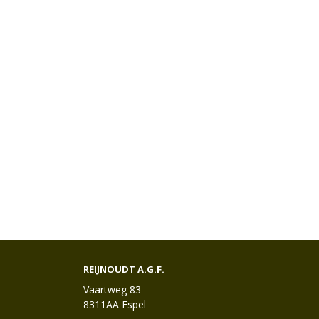
REIJNOUDT A.G.F.
Vaartweg 83
8311AA Espel