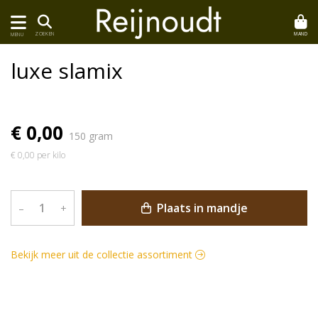
MAND
ZOEKEN
MENU
luxe slamix
€ 0,00
150 gram
€ 0,00 per kilo
Plaats in mandje
–
+
Bekijk meer uit de collectie assortiment