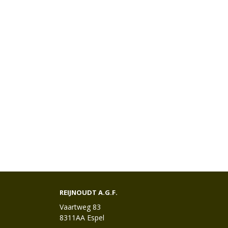
REIJNOUDT A.G.F.
Vaartweg 83
8311AA Espel