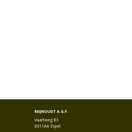
REIJNOUDT A.G.F.
Vaartweg 83
8311AA Espel