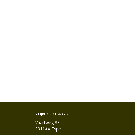
REIJNOUDT A.G.F.
Vaartweg 83
8311AA Espel