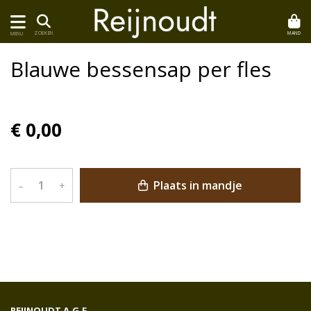
MAND
ZOEKEN
MENU
Blauwe bessensap per fles
€ 0,00
Plaats in mandje
–
+
REIJNOUDT A.G.F.