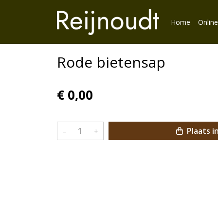
Home
Online
Rode bietensap
€ 0,00
Plaats i
–
+