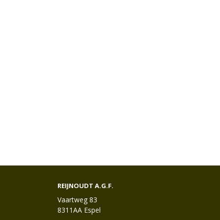
REIJNOUDT A.G.F.
Vaartweg 83
8311AA Espel